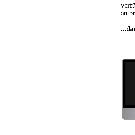
verf
an pr
...d