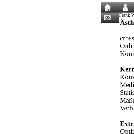
Frank W
Ästh
cros
Onli
Komm
Ker
Konz
Medi
Stati
Maßg
Verb
Extr
Opti