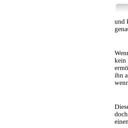
und k
gena
Wenn
kein
ermö
ihn 
wenn
Diese
doch
eine