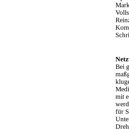
Mark
Voll
Rein
Komp
Schr
Netz
Bei 
maßg
klug
Medi
mit 
werd
für S
Unte
Dreh